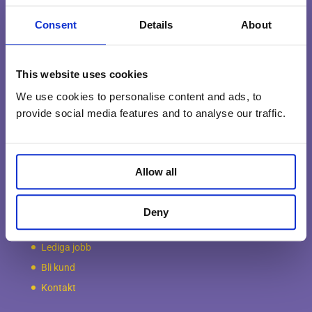
hjälp med hela eller delar av din flyttning, så kan vi hjälpa
dig med allt från planering, packning, montering,
Consent
Details
About
transport,
flyttstädning
och avveckling. Vi erbjuder även
magasinering till bra priser… Tryggt, säkert och enkelt!
This website uses cookies
Vi gör det enkelt att flytta…
We use cookies to personalise content and ads, to
provide social media features and to analyse our traffic.
Information
Om Möbelkillarna
Villkor & Ansvar
Allow all
Miljö & Kvalitet
Våra garantier
Deny
Frågor & Svar
Lediga jobb
Bli kund
Kontakt