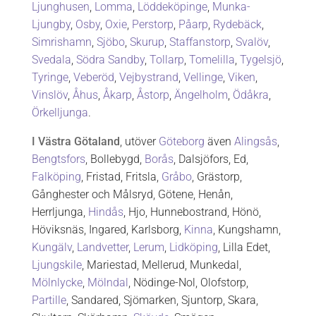
Ljunghusen
,
Lomma
,
Löddeköpinge
,
Munka-
Ljungby
,
Osby
,
Oxie
,
Perstorp
,
Påarp
,
Rydebäck
,
Simrishamn
,
Sjöbo
,
Skurup
,
Staffanstorp
,
Svalöv
,
Svedala
,
Södra Sandby
,
Tollarp
,
Tomelilla
,
Tygelsjö
,
Tyringe
,
Veberöd
,
Vejbystrand
,
Vellinge
,
Viken
,
Vinslöv
,
Åhus
,
Åkarp
,
Åstorp
,
Ängelholm
,
Ödåkra
,
Örkelljunga
.
I Västra Götaland
, utöver
Göteborg
även
Alingsås
,
Bengtsfors
, Bollebygd,
Borås
, Dalsjöfors, Ed,
Falköping
, Fristad, Fritsla,
Gråbo
, Grästorp,
Gånghester och Målsryd, Götene, Henån,
Herrljunga,
Hindås
, Hjo, Hunnebostrand, Hönö,
Höviksnäs, Ingared, Karlsborg,
Kinna
, Kungshamn,
Kungälv
,
Landvetter
,
Lerum
,
Lidköping
, Lilla Edet,
Ljungskile
, Mariestad, Mellerud, Munkedal,
Mölnlycke
,
Mölndal
, Nödinge-Nol, Olofstorp,
Partille
, Sandared, Sjömarken, Sjuntorp, Skara,