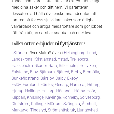
kunder som värdesätter att vi är extremt försiktiga
med dina saker och ditt hem. Vi garanterar
dessutom att hålla överenskomna tider utan att
tumma på för oss självklara saker som ärlighet,
välvårdade och artiga medarbetare som gör jobbet
rätt från början samt är snabba och effektiva.
I vilka orter erbjuder ni flyttjänster?
I
Skåne
, utöver Malmö även i
Helsingborg
,
Lund
,
Landskrona
,
Kristianstad
,
Ystad
,
Trelleborg
,
Hässleholm
,
Skanör
,
Bara
,
Billesholm
,
Höllviken
,
Falsterbo
,
Bjuv
,
Bjärnum
,
Bjärred
,
Broby
,
Bromölla
,
Bunkeflostrand
,
Bårslöv
,
Dalby
,
Ekeby
,
Eslöv
,
Furulund
,
Förslöv
,
Genarp
,
Hammar
,
Hittarp
,
Hjärup
,
Hyllinge
,
Häljarp
,
Höganäs
,
Hörby
,
Höör
,
Klippan
,
Knislinge
,
Kävlinge
,
Ronneby
,
Sölvesborg
,
Olofström
,
Kallinge
,
Mörrum
,
Svängsta
,
Älmhult
,
Markaryd
,
Tingsryd
,
Strömsnäsbruk
,
Ljungbyhed
,