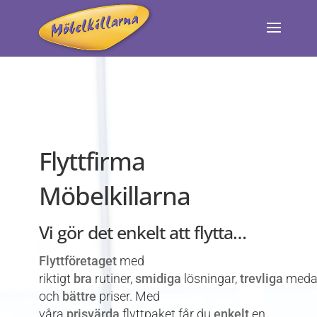
Flyttfirma
Möbelkillarna
Vi gör det enkelt att flytta…
Flyttföretaget
med
riktigt
bra
rutiner,
smidiga
lösningar,
trevliga
medar
och
bättre
priser. Med
våra
prisvärda
flyttpaket får du
enkelt
en