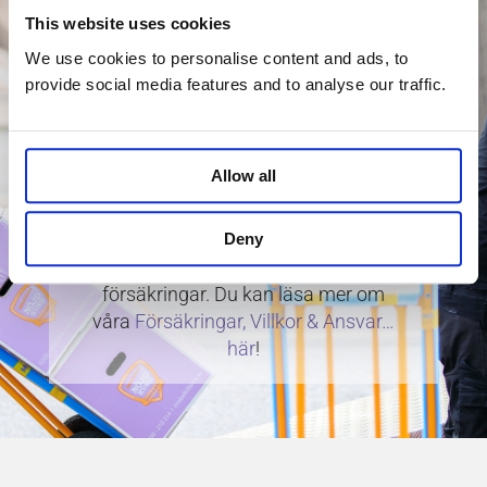
This website uses cookies
Försäkring, Villkor
We use cookies to personalise content and ads, to
provide social media features and to analyse our traffic.
& Ansvar
Givetvis gör vi alltid vårt yttersta
Allow all
och hanterar era saker varsamt.
Trots detta så kan olyckan ibland
vara framme och då gäller det att
Deny
man har bra system och bra
försäkringar. Du kan läsa mer om
våra
Försäkringar, Villkor & Ansvar…
här
!