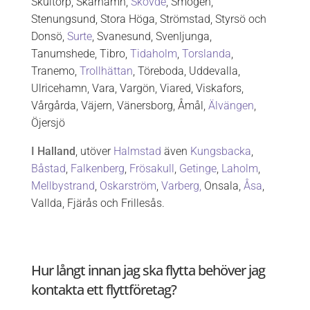
Skultorp, Skärhamn,
Skövde
, Smögen,
Stenungsund, Stora Höga, Strömstad, Styrsö och
Donsö,
Surte
, Svanesund, Svenljunga,
Tanumshede, Tibro,
Tidaholm
,
Torslanda
,
Tranemo,
Trollhättan
, Töreboda, Uddevalla,
Ulricehamn, Vara, Vargön, Viared, Viskafors,
Vårgårda, Väjern, Vänersborg, Åmål,
Älvängen
,
Öjersjö
I Halland
, utöver
Halmstad
även
Kungsbacka
,
Båstad
,
Falkenberg
,
Frösakull
,
Getinge
,
Laholm
,
Mellbystrand
,
Oskarström
,
Varberg,
Onsala,
Åsa
,
Vallda, Fjärås och Frillesås.
Hur långt innan jag ska flytta behöver jag
kontakta ett flyttföretag?