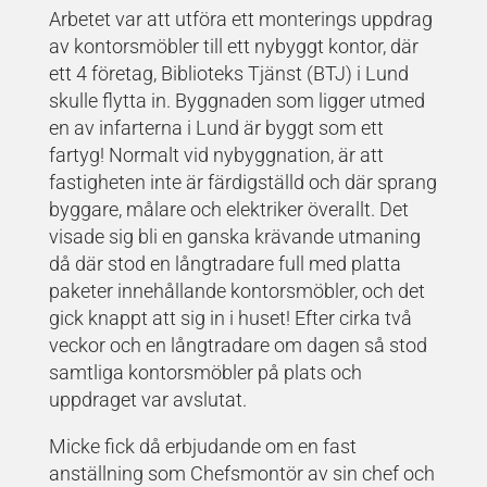
Arbetet var att utföra ett monterings uppdrag
av kontorsmöbler till ett nybyggt kontor, där
ett 4 företag, Biblioteks Tjänst (BTJ) i Lund
skulle flytta in. Byggnaden som ligger utmed
en av infarterna i Lund är byggt som ett
fartyg! Normalt vid nybyggnation, är att
fastigheten inte är färdigställd och där sprang
byggare, målare och elektriker överallt. Det
visade sig bli en ganska krävande utmaning
då där stod en långtradare full med platta
paketer innehållande kontorsmöbler, och det
gick knappt att sig in i huset! Efter cirka två
veckor och en långtradare om dagen så stod
samtliga kontorsmöbler på plats och
uppdraget var avslutat.
Micke fick då erbjudande om en fast
anställning som Chefsmontör av sin chef och