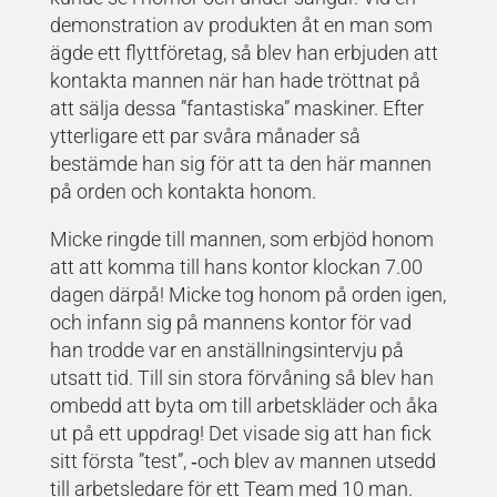
demonstration av produkten åt en man som
ägde ett flyttföretag, så blev han erbjuden att
kontakta mannen när han hade tröttnat på
att sälja dessa ”fantastiska” maskiner. Efter
ytterligare ett par svåra månader så
bestämde han sig för att ta den här mannen
på orden och kontakta honom.
Micke ringde till mannen, som erbjöd honom
att att komma till hans kontor klockan 7.00
dagen därpå! Micke tog honom på orden igen,
och infann sig på mannens kontor för vad
han trodde var en anställningsintervju på
utsatt tid. Till sin stora förvåning så blev han
ombedd att byta om till arbetskläder och åka
ut på ett uppdrag! Det visade sig att han fick
sitt första ”test”, ‐och blev av mannen utsedd
till arbetsledare för ett Team med 10 man.