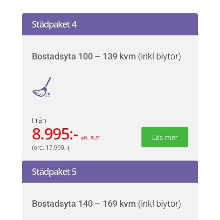
Städpaket 4
Bostadsyta 100 – 139 kvm
(inkl biytor)
Från
8.995:-
Läs mer
eft. RUT
(ord. 17.990:-)
Städpaket 5
Bostadsyta 140 – 169 kvm
(inkl biytor)