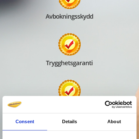
Avbokningsskydd
Trygghetsgaranti
Säkra betalningar
Consent
Details
About
Vad kostar det?