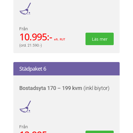
Från
10.995:-
Läs mer
eft. RUT
(ord. 21.590:-)
Städpaket 6
Bostadsyta 170 – 199 kvm
(inkl biytor)
Från