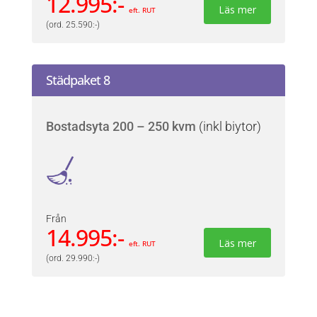
12.995:-
Läs mer
eft. RUT
(ord. 25.590:-)
Städpaket 8
Bostadsyta 200 – 250 kvm
(inkl biytor)
Från
14.995:-
Läs mer
eft. RUT
(ord. 29.990:-)