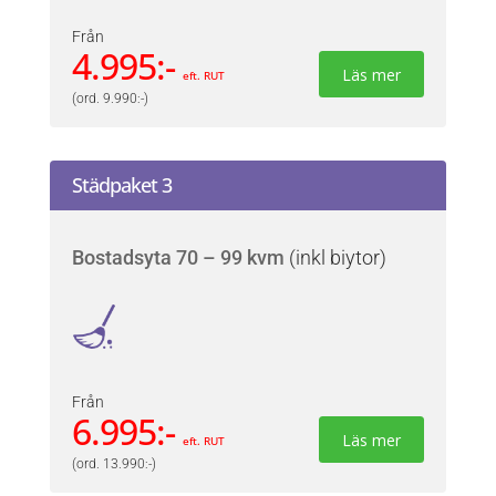
Från
4.995:-
Läs mer
eft. RUT
(ord. 9.990:-)
Städpaket 3
Bostadsyta 70 – 99 kvm
(inkl biytor)
Från
6.995:-
Läs mer
eft. RUT
(ord. 13.990:-)