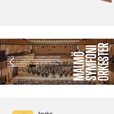
"Malmö Symfoni Orkester gav Möbelkillarna förtroendet
att flytta sin verksamhet till nya Malmö Live konserthus
med akustik i världsklass… En komplicerad flyttning i flera
steg och med känsliga instrument utfördes med finess och
enastående resultat."
Analys