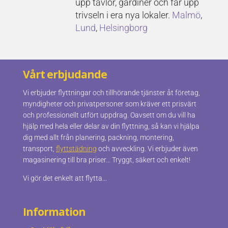
upp tavlor, gardiner och får upp
trivseln i era nya lokaler.
Malmö
,
Lund
,
Helsingborg
Vårt erbjudande
Vi erbjuder flyttningar och tillhörande tjänster åt företag,
myndigheter och privatpersoner som kräver ett prisvärt
och professionellt utfört uppdrag. Oavsett om du vill ha
hjälp med hela eller delar av din flyttning, så kan vi hjälpa
dig med allt från planering, packning, montering,
transport,
flyttstädning
och avveckling. Vi erbjuder även
magasinering till bra priser… Tryggt, säkert och enkelt!
Vi gör det enkelt att flytta…
Information