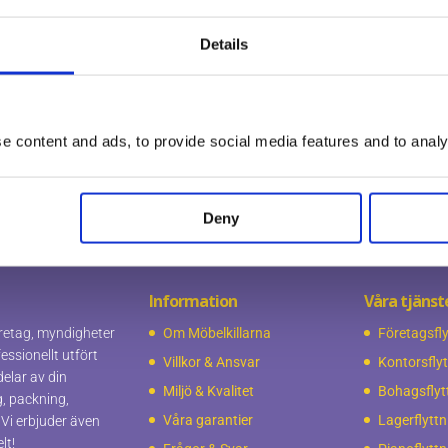
ar några GARANTIER på sina löften.
Details
ss
 content and ads, to provide social media features and to analys
Deny
Information
Våra tjänst
företag, myndigheter
Om Möbelkillarna
Företagsfly
essionellt utfört
Villkor & Ansvar
Kontorsfly
delar av din
Miljö & Kvalitet
Bohagsflyt
g, packning,
Våra garantier
Lagerflyttn
 Vi erbjuder även
lt!