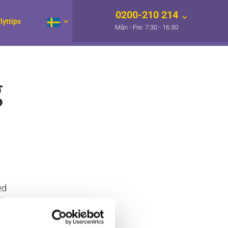
0200-210 214
lyttips
g
ed
lätt
aker.