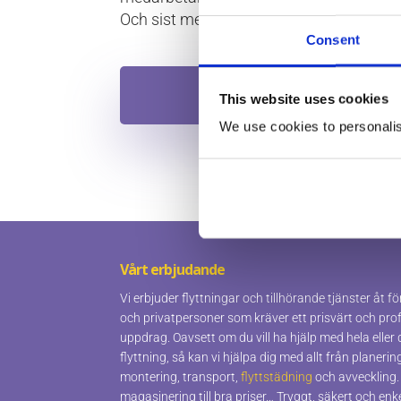
Och sist men inte minst, fråga om de h
Consent
Boka din flytt hos o
This website uses cookies
We use cookies to personalise
Vårt erbjudande
Vi erbjuder flyttningar och tillhörande tjänster åt 
och privatpersoner som kräver ett prisvärt och prof
uppdrag. Oavsett om du vill ha hjälp med hela eller 
flyttning, så kan vi hjälpa dig med allt från planerin
montering, transport,
flyttstädning
och avveckling.
magasinering till bra priser… Tryggt, säkert och enke