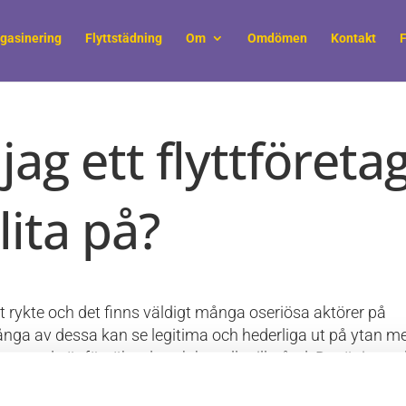
gasinering
Flyttstädning
Om
Omdömen
Kontakt
F
 jag ett flyttföreta
lita på?
gt rykte och det finns väldigt många oseriösa aktörer på
ånga av dessa kan se legitima och hederliga ut på ytan m
 att de är försäkrade och har alla tillstånd. Det är ingen 
öra är att fråga om de har bra rutiner på hur de rekryterar
e har om olyckan skulle vara framme och de skadar dina s