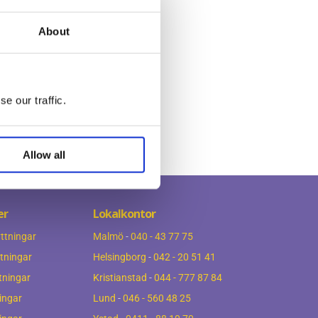
About
e our traffic.
Allow all
er
Lokalkontor
ttningar
Malmö
-
040 - 43 77 75
ttningar
Helsingborg
-
042 - 20 51 41
tningar
Kristianstad
-
044 - 777 87 84
ingar
Lund
-
046 - 560 48 25