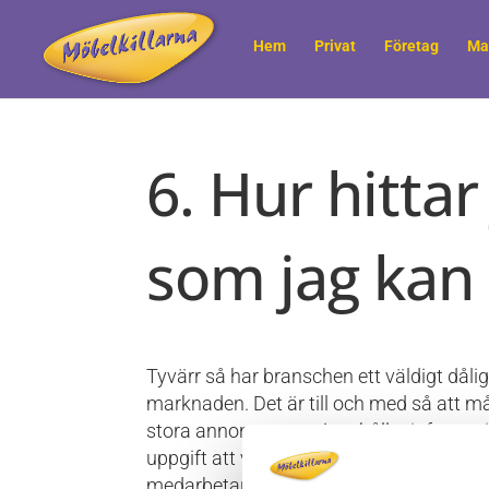
Hem
Privat
Företag
Ma
6. Hur hittar
som jag kan 
Tyvärr så har branschen ett väldigt dåli
marknaden. Det är till och med så att m
stora annonser som innehåller information
uppgift att välja rätt! Det bästa du kan g
medarbetare. Fråga även vilka rutiner d