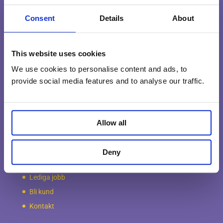
hjälp med hela eller delar av din flyttning, så kan vi hjälpa
dig med allt från planering, packning, montering,
Consent
Details
About
transport,
flyttstädning
och avveckling. Vi erbjuder även
magasinering till bra priser… Tryggt, säkert och enkelt!
This website uses cookies
Vi gör det enkelt att flytta…
We use cookies to personalise content and ads, to
provide social media features and to analyse our traffic.
Information
Om Möbelkillarna
Villkor & Ansvar
Allow all
Miljö & Kvalitet
Våra garantier
Deny
Frågor & Svar
Lediga jobb
Bli kund
Kontakt