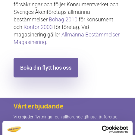
försäkringar och följer Konsumentverket och
Sveriges Åkeriföretags allmänna
bestämmelser
Bohag 2010
för konsument
och
Kontor 2003
för företag. Vid
magasinering gäller
Allmänna Bestämmelser
Magasinering
.
Boka din flytt hos oss
Vårt erbjudande
Vi erbjuder flyttningar och tillhörande tjänster åt företag,
myndigheter och privatpersoner som kräver ett prisvärt
och professionellt utfört uppdrag. Oavsett om du vill ha