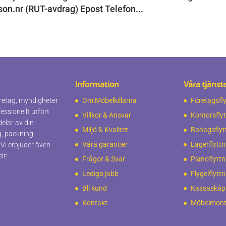
on.nr (RUT-avdrag) Epost Telefon...
Information
Våra tjänst
företag, myndigheter
Om Möbelkillarna
Företagsfly
essionellt utfört
Villkor & Ansvar
Kontorsfly
delar av din
Miljö & Kvalitet
Bohagsflyt
g, packning,
Våra garantier
Lagerflyttn
 Vi erbjuder även
lt!
Frågor & Svar
Pianoflyttn
Lediga jobb
Flygelflytt
Bli kund
Kassaskåps
Kontakt
Möbelmont