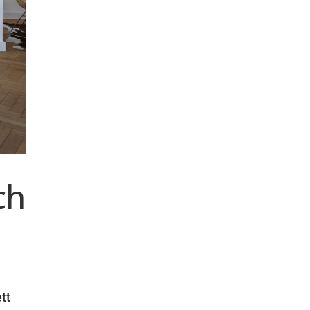
ch
tt