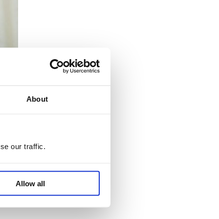
About
e our traffic.
midig
älper
Allow all