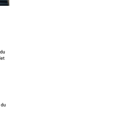
 du
det
l du