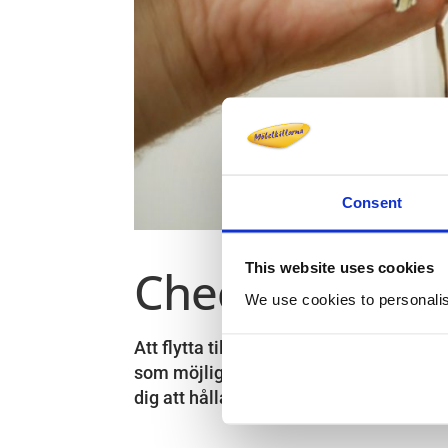
Consent
This website uses cookies
Checklista vid f
We use cookies to personalise
Att flytta till ett nytt hem kan kännas
som möjligt är det bra att planera och 
dig att hålla koll på allt som behöver g