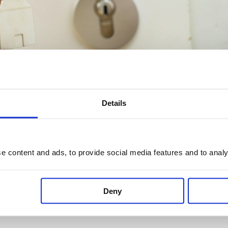
Details
lytt
 content and ads, to provide social media features and to analys
 både spännande och stressande. För att göra flytten så s
förbereda sig i god tid. Här kommer en checklista som hj
Deny
öras innan, under och...