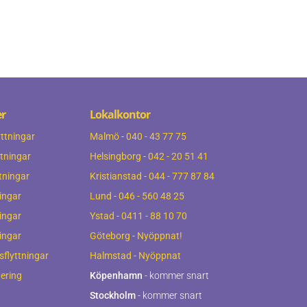
er
Lokalkontor
ttningar
Malmö
-
040 - 43 77 75
ttningar
Helsingborg
-
042 - 20 51 41
tningar
Kristianstad
-
044 - 777 87 84
ingar
Lund
-
046 - 560 48 25
ingar
Ystad
-
0411 - 88 10 70
ningar
Göteborg
-
Nyöppnat!
flyttningar
Halmstad
-
Nyöppnat
ering
Köpenhamn
- kommer snart
Stockholm
- kommer snart