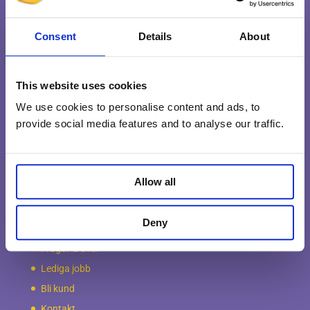
och professionellt utfört uppdrag. Oavsett om du vill ha
hjälp med hela eller delar av din flyttning, så kan vi hjälpa
Consent
Details
About
dig med allt från planering, packning, montering,
transport,
flyttstädning
och avveckling. Vi erbjuder även
magasinering till bra priser… Tryggt, säkert och enkelt!
This website uses cookies
Vi gör det enkelt att flytta…
We use cookies to personalise content and ads, to
provide social media features and to analyse our traffic.
Information
Om Möbelkillarna
Allow all
Villkor & Ansvar
Miljö & Kvalitet
Deny
Våra garantier
Frågor & Svar
Lediga jobb
Bli kund
Kontakt