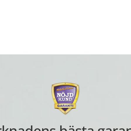
knadens bästa garan