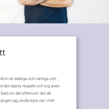
ende
gjorde ett mycket bra jobb.