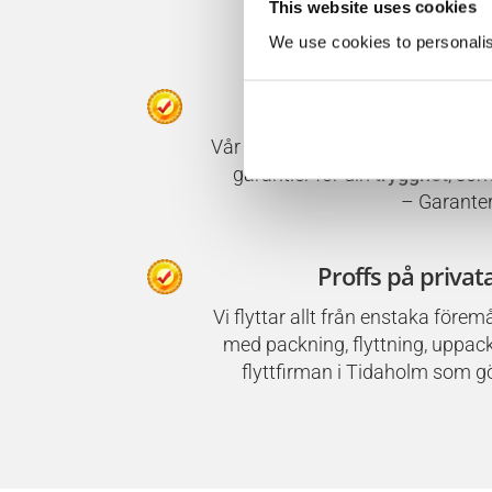
This website uses cookies
We use cookies to personalise
Marknadens bäst
Vår långa erfarenhet har hjälpt o
garantier för din
trygghet
, som
– Garanter
Proffs på privata
Vi flyttar allt från enstaka förem
med packning, flyttning, uppackn
flyttfirman i Tidaholm som gör