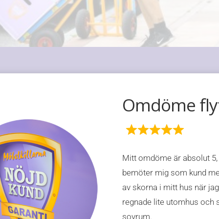
Trevliga och
tillmötesgå
Mitt omdöme är en 5, dom 