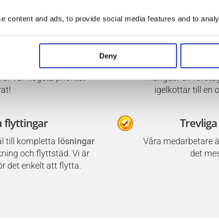
 content and ads, to provide social media features and to analys
a garantier
Specialis
Deny
ss att ta fram fantastiska
Vi
älskar utmanin
 är vår högsta prioritet
mängder av företag i
at!
igelkottar till 
 flyttingar
Trevliga
ål till kompletta
lösningar
Våra medarbetare ä
ing och flyttstäd. Vi är
det mes
 det enkelt att flytta.