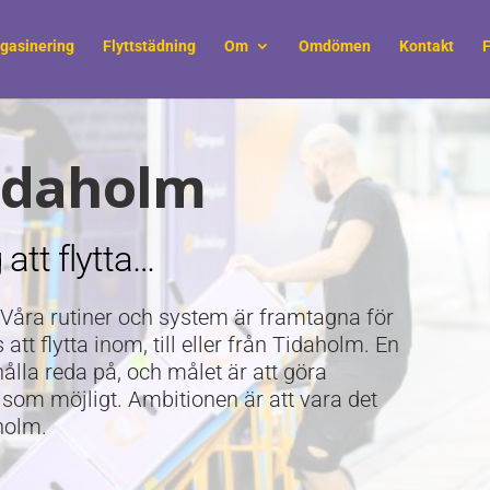
gasinering
Flyttstädning
Om
Omdömen
Kontakt
F
Tidaholm
 att flytta…
Våra rutiner och system är framtagna för
att flytta inom, till eller från Tidaholm. En
hålla reda på, och målet är att göra
som möjligt. Ambitionen är att vara det
aholm.