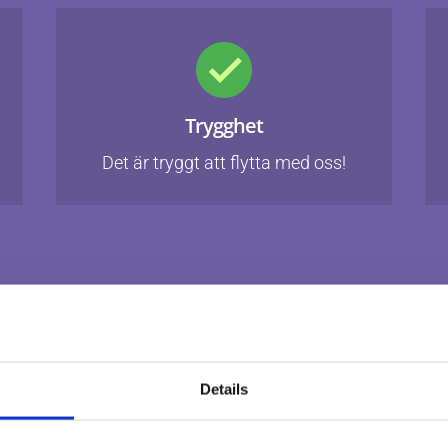
Trygghet
Det är tryggt att flytta med oss!
Details
m flyttfirma i Tidahol