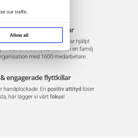
e our traffic.
ter på företagsflyttningar
Allow all
gar
som får oss att växa. Vi har hjälpt
 Tidaholm att flytta. Allt från en familj
en organisation med 1600 medarbetare.
 & engagerade flyttkillar
r handplockade. En
positiv attityd
löser
ta, här lägger vi vårt
fokus
!