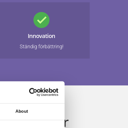
Innovation
Ständig förbättring!
About
m och du får