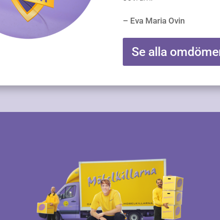
Var trevliga och tillmötes
– Eva Maria Ovin
Se alla omdöme