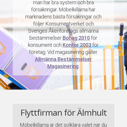
man har bra system och bra
försäkringar. Möbelkillarna har
marknadens bästa försäkringar och
följer Konsumentverket och
Sveriges Åkeriföretags allmänna
bestämmelser
Bohag 2010
för
konsument och
Kontor 2003
för
företag. Vid magasinering gäller
Allmänna Bestämmelser
Magasinering
.
Flyttfirman för Älmhult
Möbelkillarna är det solklara valet när du