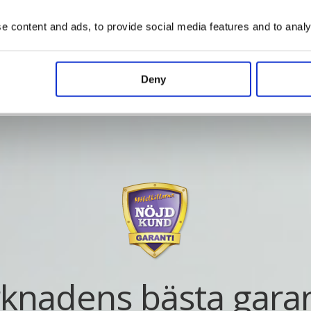
Vad kostar det?
 content and ads, to provide social media features and to analys
Deny
knadens bästa garan