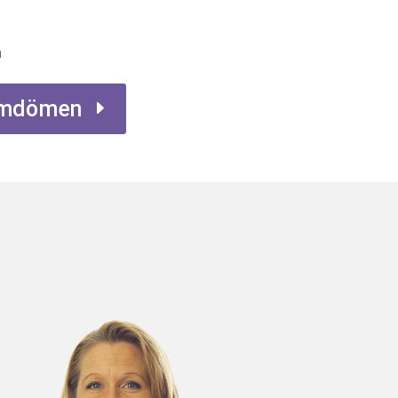
n
 omdömen