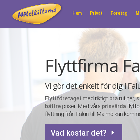
Hem
Privat
Företag
M
Flyttfirma F
Vi gör det enkelt för dig i Fa
Flyttföretaget
med riktigt
bra
rutiner,
s
bättre
priser. Med våra
prisvärda
flytt
flyttning från Falun till Malmö kan komma
Vad kostar det?