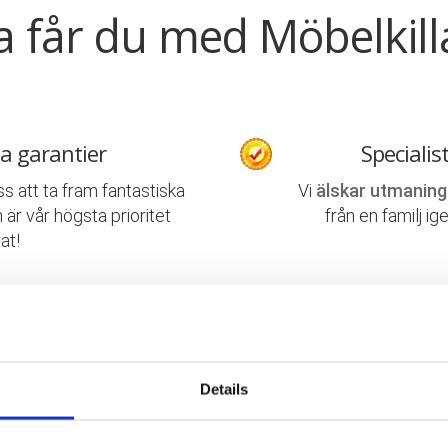
a får du med Möbelkill
a garantier
Specialis
ss att ta fram fantastiska
Vi
älskar utmaning
 är vår högsta prioritet
från en familj ig
at!
 flyttingar
Trevliga
ill kompletta
lösningar
med
Våra medarbetare ä
ning och flyttstäd.
det mes
Details