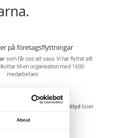
arna.
ter på företagsflyttningar
ar
som får oss att växa. Vi har flyttat allt
elkottar till en organisation med 1600
medarbetare.
 & engagerade flyttkillar
r handplockade. En
positiv attityd
löser
ta, här lägger vi vårt
fokus
!
About