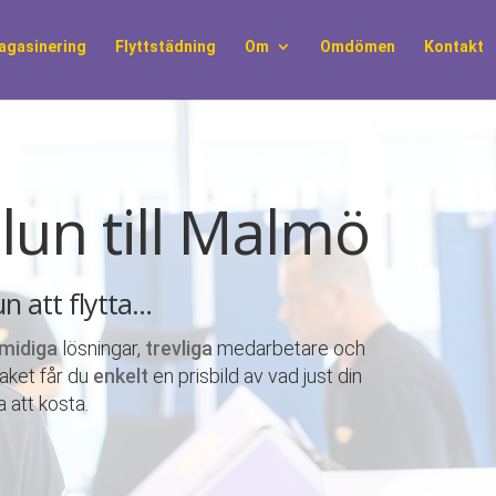
agasinering
Flyttstädning
Om
Omdömen
Kontakt
alun till Malmö
lun att flytta…
midiga
lösningar,
trevliga
medarbetare och
paket får du
enkelt
en prisbild av vad just din
 att kosta.