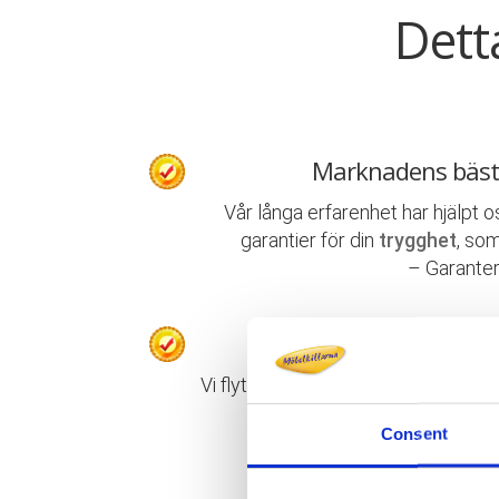
Dett
Marknadens bäst
Vår långa erfarenhet har hjälpt o
garantier för din
trygghet
, som
– Garanter
Proffs på privata
Vi flyttar allt från enstaka föremål t
packning, flyttning, uppack
Consent