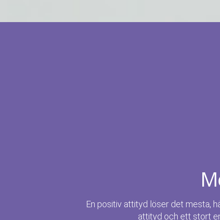
Me
En positiv attityd löser det mesta, h
attityd och ett stort e