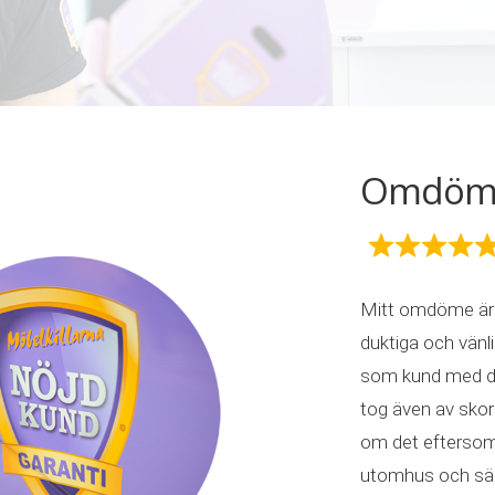
Omdöme 
Mitt omdöme är 
duktiga och vän
som kund med d
tog även av skorn
om det eftersom 
utomhus och säng