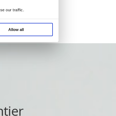
e our traffic.
Allow all
tier