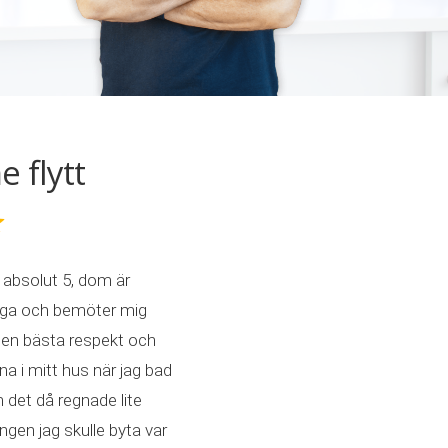
flytt
absolut 5, dom är
liga och bemöter mig
en bästa respekt och
a i mitt hus när jag bad
det då regnade lite
en jag skulle byta var