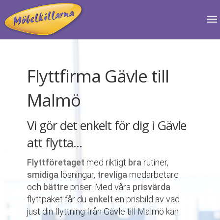
Flyttfirma Gävle till
Malmö
Vi gör det enkelt för dig i Gävle
att flytta…
Flyttföretaget
med riktigt
bra
rutiner,
smidiga
lösningar,
trevliga
medarbetare
och
bättre
priser. Med våra
prisvärda
flyttpaket får du
enkelt
en prisbild av vad
just din flyttning från Gävle till Malmö kan