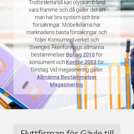
Trotts detta så kan olyckan ibland
vara framme och då gäller det att
man har bra system och bra
försäkringar. Möbelkillarna har
marknadens bästa försäkringar och
följer Konsumentverket och
Sveriges Åkeriföretags allmänna
bestämmelser
Bohag 2010
för
konsument och
Kontor 2003
för
företag. Vid magasinering gäller
Allmänna Bestämmelser
Magasinering
.
Flyttfirman för Gävle till