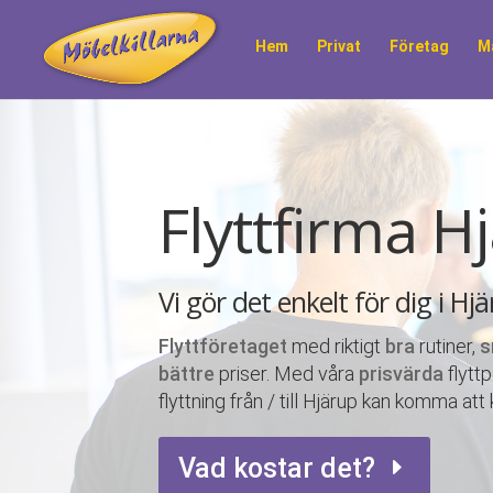
Hem
Privat
Företag
M
Flyttfirma H
Vi gör det enkelt för dig i Hj
Flyttföretaget
med riktigt
bra
rutiner,
s
bättre
priser. Med våra
prisvärda
flytt
flyttning från / till Hjärup kan komma att
Vad kostar det?