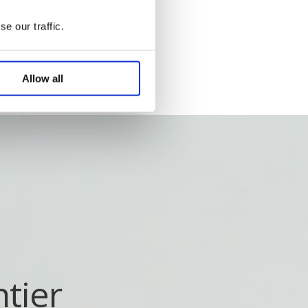
e our traffic.
Allow all
tier