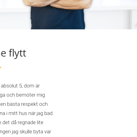
flytt
absolut 5, dom är
liga och bemöter mig
en bästa respekt och
a i mitt hus när jag bad
det då regnade lite
en jag skulle byta var