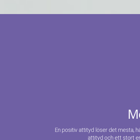
Me
En positiv attityd löser det mesta, h
attityd och ett stort e