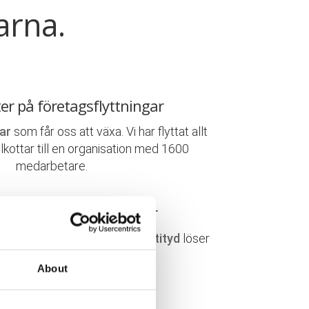
arna.
ter på företagsflyttningar
ar
som får oss att växa. Vi har flyttat allt
elkottar till en organisation med 1600
medarbetare.
 & engagerade flyttkillar
r handplockade. En
positiv attityd
löser
ta, här lägger vi vårt
fokus
!
About