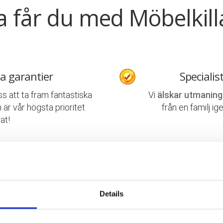
a får du med Möbelkill
a garantier
Specialis
ss att ta fram fantastiska
Vi
älskar utmaning
 är vår högsta prioritet
från en familj ig
at!
 flyttingar
Trevliga
ill kompletta
lösningar
med
Våra medarbetare ä
ning och flyttstäd.
det mes
Details