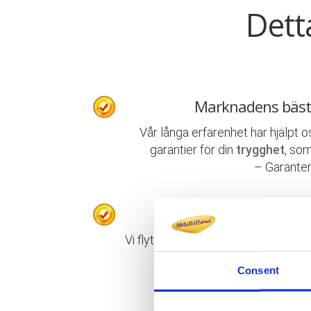
Dett
Marknadens bäst
Vår långa erfarenhet har hjälpt o
garantier för din
trygghet
, som
– Garanter
Proffs på privata
Vi flyttar allt från enstaka föremål t
packning, flyttning, uppack
Consent