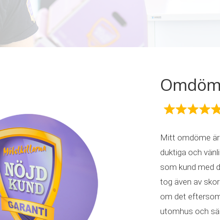
Omdöme 
Mitt omdöme är 
duktiga och vän
som kund med d
tog även av skorn
om det eftersom 
utomhus och säng