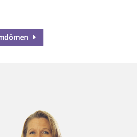
n
 omdömen