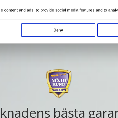
Vad kostar det?
 content and ads, to provide social media features and to analys
Deny
knadens bästa garan