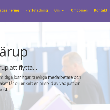
agasinering
Flyttstädning
Om
Omdömen
Kontakt
järup
ärup att flytta…
midiga
lösningar,
trevliga
medarbetare och
paket får du
enkelt
en prisbild av vad just din
 kosta.