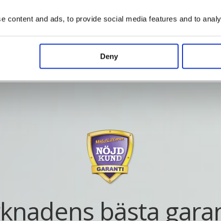
Vad kostar det?
 content and ads, to provide social media features and to analys
Deny
knadens bästa garan