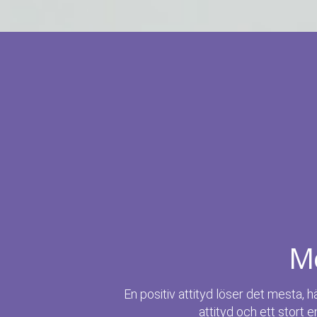
Me
En positiv attityd löser det mesta, h
attityd och ett stort e