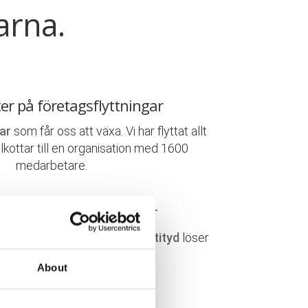
arna.
ter på företagsflyttningar
ar
som får oss att växa. Vi har flyttat allt
elkottar till en organisation med 1600
medarbetare.
 & engagerade flyttkillar
r handplockade. En
positiv attityd
löser
ta, här lägger vi vårt
fokus
!
About