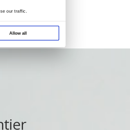
e our traffic.
Allow all
tier