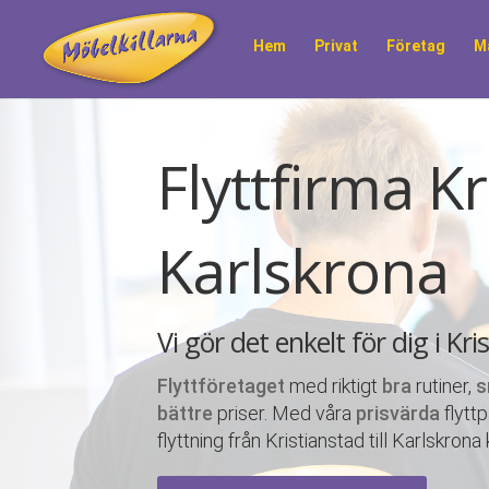
Hem
Privat
Företag
M
Flyttfirma Kri
Karlskrona
Vi gör det enkelt för dig i Kr
Flyttföretaget
med riktigt
bra
rutiner,
s
bättre
priser. Med våra
prisvärda
flytt
flyttning från Kristianstad till Karlskron