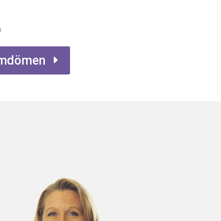
n
 omdömen