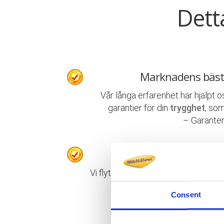
Dett
Marknadens bäst
Vår långa erfarenhet har hjälpt o
garantier för din
trygghet
, som
– Garanter
Proffs på privata
Vi flyttar allt från enstaka föremål t
packning, flyttning, uppack
Consent