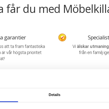
a får du med Möbelkill
a garantier
Specialis
ss att ta fram fantastiska
Vi
älskar utmaning
 är vår högsta prioritet
från en familj ig
at!
 flyttingar
Trevliga
ill kompletta
lösningar
med
Våra medarbetare ä
ning och flyttstäd.
det mes
Details