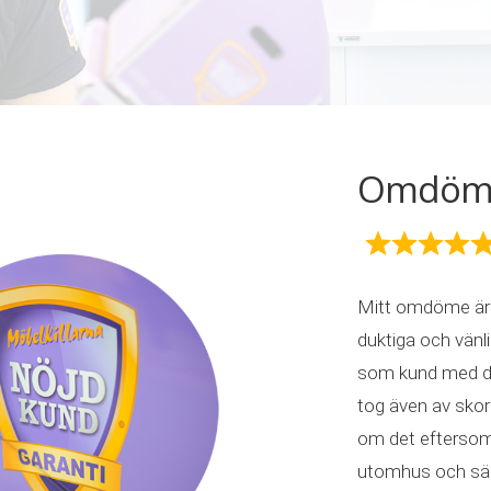
Omdöme 
Mitt omdöme är 
duktiga och vän
som kund med d
tog även av skorn
om det eftersom 
utomhus och säng