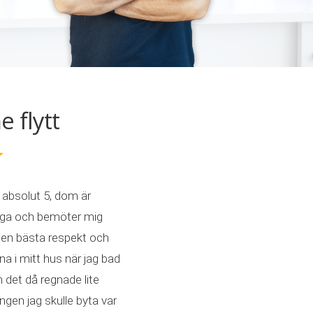
flytt
absolut 5, dom är
liga och bemöter mig
en bästa respekt och
a i mitt hus när jag bad
det då regnade lite
en jag skulle byta var