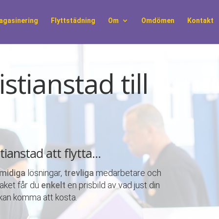
agasinering
Flyttstädning
Om
Omdömen
Kontakt
stianstad till
istianstad att flytta…
midiga
lösningar,
trevliga
medarbetare och
paket får du
enkelt
en prisbild av vad just din
a kan komma att kosta.