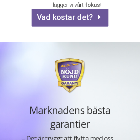
lägger vi vårt
fokus
!
Vad kostar det?
Marknadens bästa
garantier
– Det är tryggt att flytta med oss…