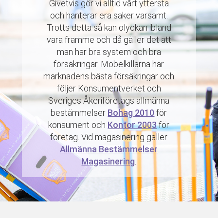
Givetvis gör vi alltid vårt yttersta
och hanterar era saker varsamt.
Trotts detta så kan olyckan ibland
vara framme och då gäller det att
man har bra system och bra
försäkringar. Möbelkillarna har
marknadens bästa försäkringar och
följer Konsumentverket och
Sveriges Åkeriföretags allmänna
bestämmelser
Bohag 2010
för
konsument och
Kontor 2003
för
företag. Vid magasinering gäller
Allmänna Bestämmelser
Magasinering
.