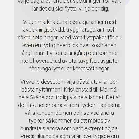
varje dag året runt. Det spelar ingen roll vart
i landet du ska flytta, vi hjälper dig.
Vi ger marknadens bästa garantier med
avbokningsskydd, trygghetsgaranti och
säkra betalningar. Med våra flyttpaket får du
även en tydlig överblick över kostnaden
långt innan flytten drar igång och kommer
inte bli överaskad av startavgifter, avgister
för tunga lyft eller körersättningar.
Vi skulle dessutom vilja påstå att vi är den
bästa flyttfirman i Kristianstad till Malmö,
hela Skåne och troligtvis hela landet. Det är
det inte heller bara vi som tycker. Läs gärna
våra kundomdömen och se vad andra
tycker så kommer du att mötas av
hundratals andra som varit extremt nöjda.
Precis lika nöjda som vi är övertygade om