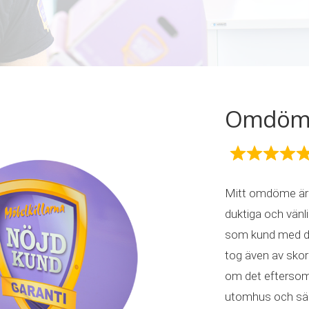
Omdöme 
Mitt omdöme är 
duktiga och vän
som kund med d
tog även av skorn
om det eftersom 
utomhus och säng