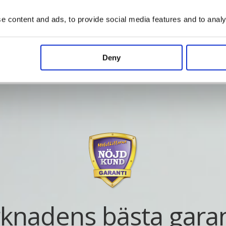
Vad kostar det?
 content and ads, to provide social media features and to analys
Deny
knadens bästa garan