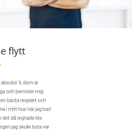
flytt
absolut 5, dom är
liga och bemöter mig
en bästa respekt och
a i mitt hus när jag bad
det då regnade lite
en jag skulle byta var