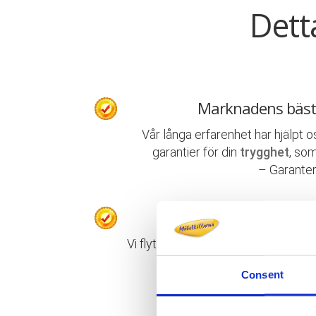
Dett
Marknadens bäst
Vår långa erfarenhet har hjälpt o
garantier för din
trygghet
, som
– Garanter
Proffs på privata
Vi flyttar allt från enstaka föremål t
packning, flyttning, uppack
Consent