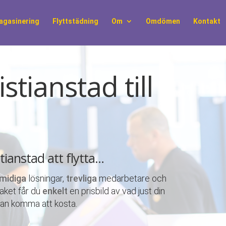
agasinering
Flyttstädning
Om
Omdömen
Kontakt
stianstad till
istianstad att flytta…
midiga
lösningar,
trevliga
medarbetare och
paket får du
enkelt
en prisbild av vad just din
a kan komma att kosta.