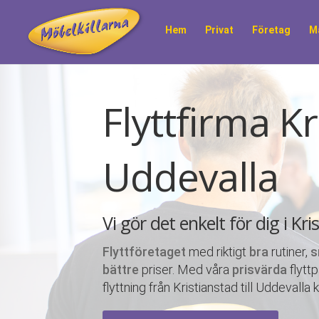
Hem
Privat
Företag
M
Flyttfirma Kri
Uddevalla
Vi gör det enkelt för dig i Kr
Flyttföretaget
med riktigt
bra
rutiner,
s
bättre
priser. Med våra
prisvärda
flytt
flyttning från Kristianstad till Uddevall