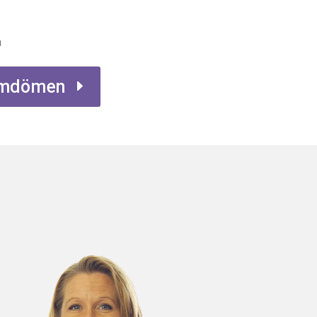
n
 omdömen