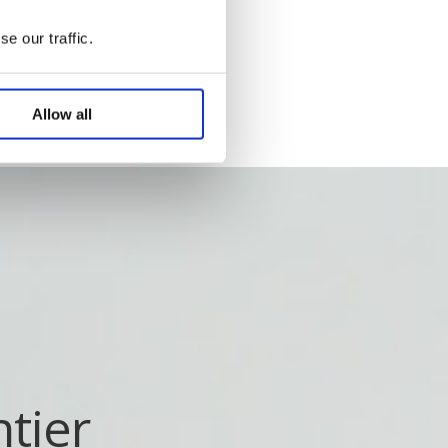
e our traffic.
Allow all
tier