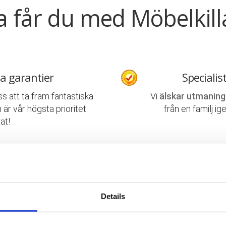
a får du med Möbelkill
a garantier
Specialis
ss att ta fram fantastiska
Vi
älskar utmaning
 är vår högsta prioritet
från en familj ig
at!
 flyttingar
Trevliga
ill kompletta
lösningar
med
Våra medarbetare ä
ning och flyttstäd.
det mes
Details