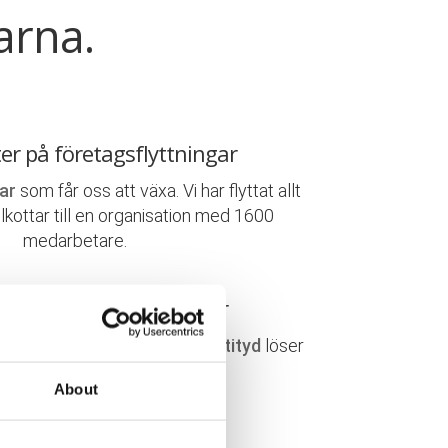
arna.
ter på företagsflyttningar
ar
som får oss att växa. Vi har flyttat allt
elkottar till en organisation med 1600
medarbetare.
 & engagerade flyttkillar
r handplockade. En
positiv attityd
löser
ta, här lägger vi vårt
fokus
!
About