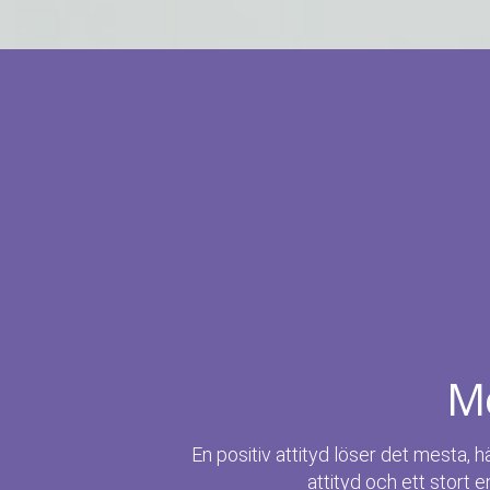
Me
En positiv attityd löser det mesta, h
attityd och ett stort e