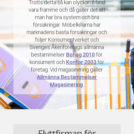
Trotts detta så kan olyckan ibland
vara framme och då gäller det att
man har bra system och bra
försäkringar. Möbelkillarna har
marknadens bästa försäkringar och
följer Konsumentverket och
Sveriges Åkeriföretags allmänna
bestämmelser
Bohag 2010
för
konsument och
Kontor 2003
för
företag. Vid magasinering gäller
Allmänna Bestämmelser
Magasinering
.
Flyttfirman för