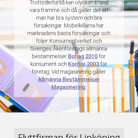
Trotts detta så kan olyckan ibland
vara framme och då gäller det att
man har bra system och bra
försäkringar. Möbelkillarna har
marknadens bästa försäkringar och
följer Konsumentverket och
Sveriges Åkeriföretags allmänna
bestämmelser
Bohag 2010
för
konsument och
Kontor 2003
för
företag. Vid magasinering gäller
Allmänna Bestämmelser
Magasinering
.
Flyttfirman för Linköping