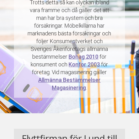
Trotts detta så kan olyckan ibland
vara framme och då gäller det att
man har bra system och bra
försäkringar. Möbelkillarna har
marknadens bästa försäkringar och
följer Konsumentverket och
Sveriges Åkeriföretags allmänna
bestämmelser
Bohag 2010
för
konsument och
Kontor 2003
för
företag. Vid magasinering gäller
Allmänna Bestämmelser
Magasinering
.
Flyttfirman för Lund till