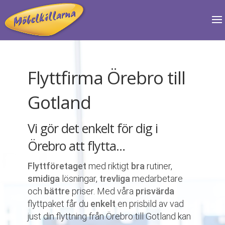
Flyttfirma Örebro till
Gotland
Vi gör det enkelt för dig i
Örebro att flytta…
Flyttföretaget
med riktigt
bra
rutiner,
smidiga
lösningar,
trevliga
medarbetare
och
bättre
priser. Med våra
prisvärda
flyttpaket får du
enkelt
en prisbild av vad
just din flyttning från Örebro till Gotland kan