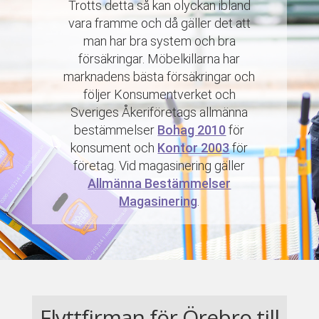
Trotts detta så kan olyckan ibland
vara framme och då gäller det att
man har bra system och bra
försäkringar. Möbelkillarna har
marknadens bästa försäkringar och
följer Konsumentverket och
Sveriges Åkeriföretags allmänna
bestämmelser
Bohag 2010
för
konsument och
Kontor 2003
för
företag. Vid magasinering gäller
Allmänna Bestämmelser
Magasinering
.
Flyttfirman för Örebro till