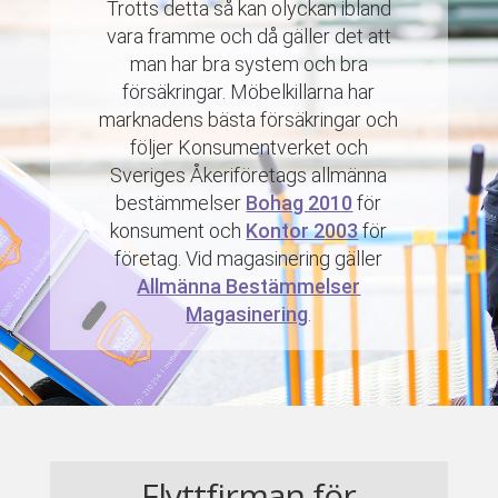
Trotts detta så kan olyckan ibland
vara framme och då gäller det att
man har bra system och bra
försäkringar. Möbelkillarna har
marknadens bästa försäkringar och
följer Konsumentverket och
Sveriges Åkeriföretags allmänna
bestämmelser
Bohag 2010
för
konsument och
Kontor 2003
för
företag. Vid magasinering gäller
Allmänna Bestämmelser
Magasinering
.
Flyttfirman för