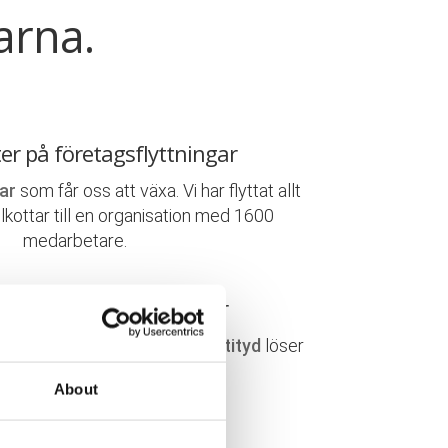
arna.
ter på företagsflyttningar
ar
som får oss att växa. Vi har flyttat allt
elkottar till en organisation med 1600
medarbetare.
 & engagerade flyttkillar
r handplockade. En
positiv attityd
löser
ta, här lägger vi vårt
fokus
!
About