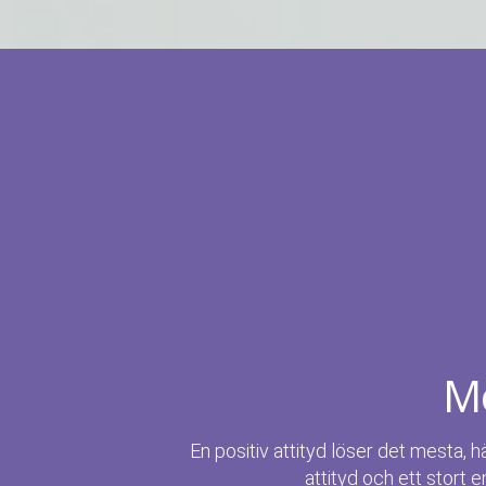
Me
En positiv attityd löser det mesta, h
attityd och ett stort e