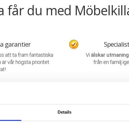
a får du med Möbelkill
a garantier
Specialis
ss att ta fram fantastiska
Vi
älskar utmaning
 är vår högsta prioritet
från en familj ig
at!
 flyttingar
Trevliga
ill kompletta
lösningar
med
Våra medarbetare ä
ning och flyttstäd.
det mes
Details