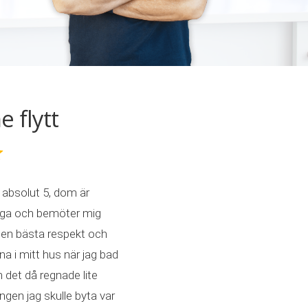
flytt
absolut 5, dom är
liga och bemöter mig
en bästa respekt och
a i mitt hus när jag bad
det då regnade lite
en jag skulle byta var