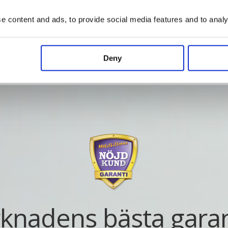
Vad kostar det?
 content and ads, to provide social media features and to analys
Deny
knadens bästa garan