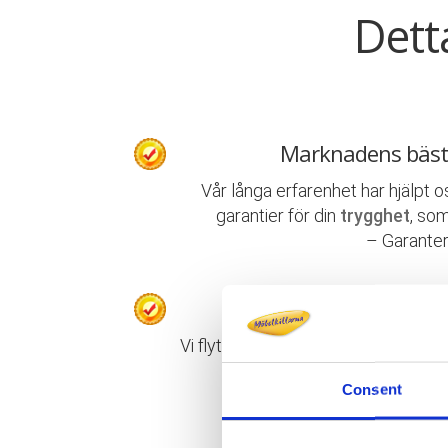
Dett
Marknadens bäst
Vår långa erfarenhet har hjälpt o
garantier för din
trygghet
, som
– Garanter
Proffs på privata
Vi flyttar allt från enstaka föremål t
packning, flyttning, uppack
Consent