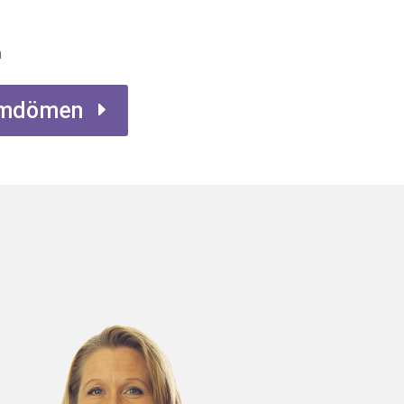
n
 omdömen