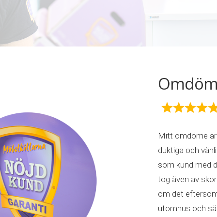
Omdöme 
Mitt omdöme är 
duktiga och vän
som kund med d
tog även av skorn
om det eftersom 
utomhus och säng