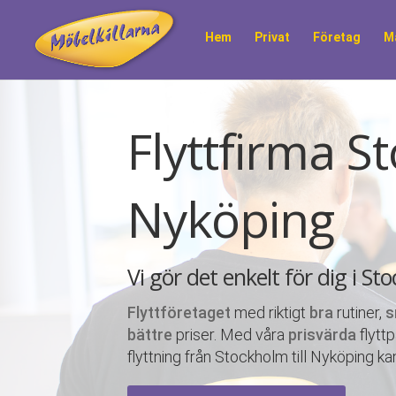
Hem
Privat
Företag
M
Flyttfirma St
Nyköping
Vi gör det enkelt för dig i St
Flyttföretaget
med riktigt
bra
rutiner,
s
bättre
priser. Med våra
prisvärda
flytt
flyttning från Stockholm till Nyköping k