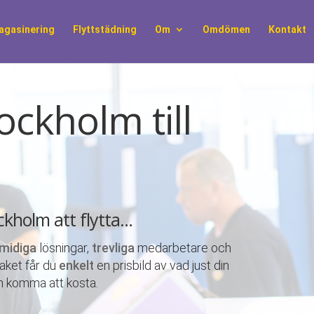
agasinering
Flyttstädning
Om
Omdömen
Kontakt
ockholm till
ockholm att flytta…
midiga
lösningar,
trevliga
medarbetare och
paket får du
enkelt
en prisbild av vad just din
an komma att kosta.