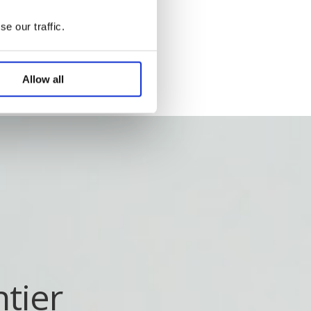
e our traffic.
Allow all
tier