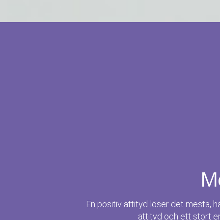
Me
En positiv attityd löser det mesta, h
attityd och ett stort e