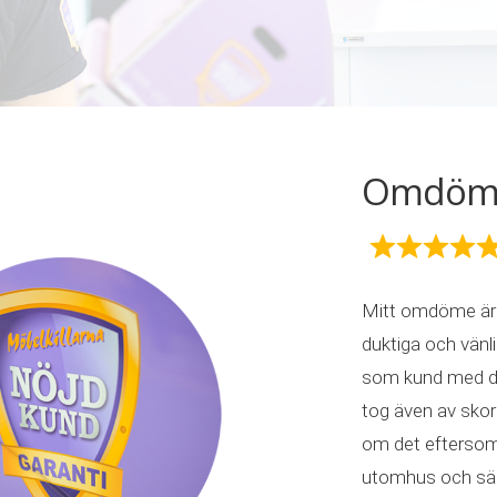
Omdöme 
Mitt omdöme är 
duktiga och vän
som kund med d
tog även av skorn
om det eftersom 
utomhus och säng