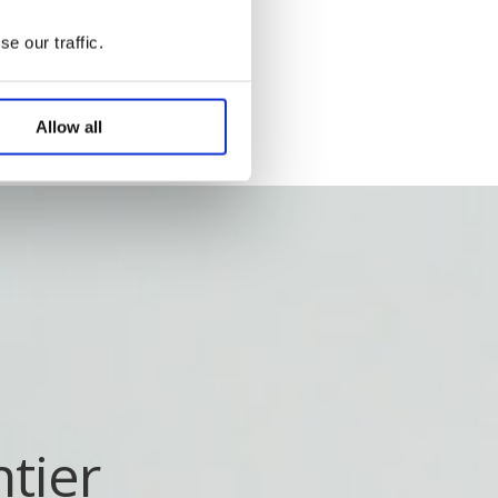
e our traffic.
Allow all
tier