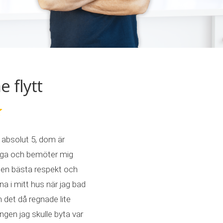
flytt
absolut 5, dom är
liga och bemöter mig
en bästa respekt och
a i mitt hus när jag bad
det då regnade lite
en jag skulle byta var