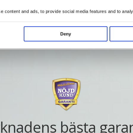
Vad kostar det?
 content and ads, to provide social media features and to analys
Deny
knadens bästa garan