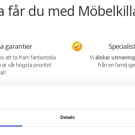
a får du med Möbelkill
a garantier
Specialis
ss att ta fram fantastiska
Vi
älskar utmaning
 är vår högsta prioritet
från en familj ig
at!
 flyttingar
Trevliga
ill kompletta
lösningar
med
Våra medarbetare ä
ning och flyttstäd.
det mes
Details