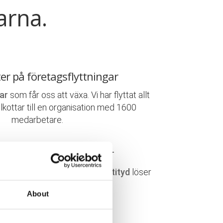
arna.
ter på företagsflyttningar
ar
som får oss att växa. Vi har flyttat allt
elkottar till en organisation med 1600
medarbetare.
 & engagerade flyttkillar
r handplockade. En
positiv attityd
löser
ta, här lägger vi vårt
fokus
!
About