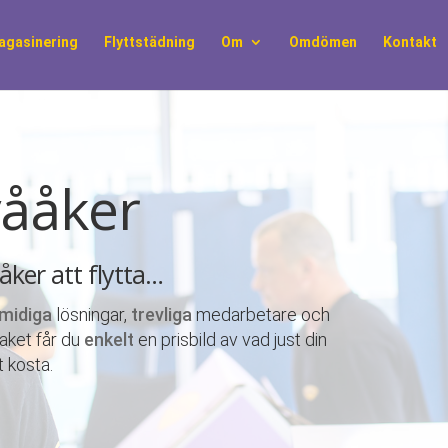
agasinering
Flyttstädning
Om
Omdömen
Kontakt
vååker
ååker att flytta…
midiga
lösningar,
trevliga
medarbetare och
paket får du
enkelt
en prisbild av vad just din
t kosta.