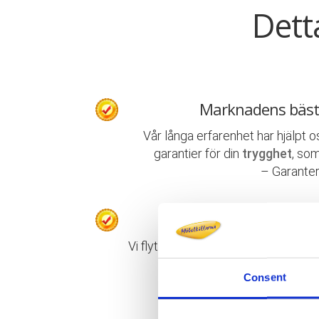
Dett
Marknadens bäst
Vår långa erfarenhet har hjälpt o
garantier för din
trygghet
, som
– Garanter
Proffs på privata
Vi flyttar allt från enstaka föremål t
packning, flyttning, uppack
Consent