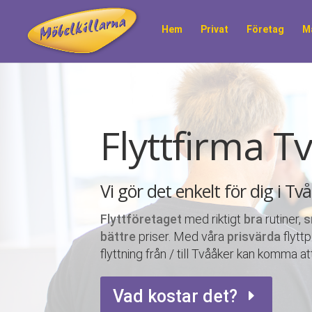
Hem
Privat
Företag
M
Flyttfirma T
Vi gör det enkelt för dig i Tv
Flyttföretaget
med riktigt
bra
rutiner,
s
bättre
priser. Med våra
prisvärda
flytt
flyttning från / till Tvååker kan komma at
Vad kostar det?