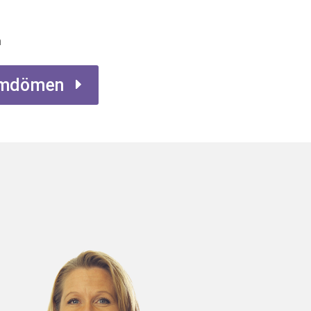
n
 omdömen