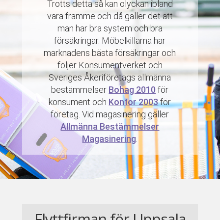
Trotts detta så kan olyckan ibland
vara framme och då gäller det att
man har bra system och bra
försäkringar. Möbelkillarna har
marknadens bästa försäkringar och
följer Konsumentverket och
Sveriges Åkeriföretags allmänna
bestämmelser
Bohag 2010
för
konsument och
Kontor 2003
för
företag. Vid magasinering gäller
Allmänna Bestämmelser
Magasinering
.
Flyttfirman för Uppsala