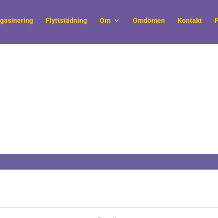
gasinering
Flyttstädning
Om
Omdömen
Kontakt
F
Information
Våra tjänst
företag, myndigheter
Om Möbelkillarna
Företagsfly
essionellt utfört
Villkor & Ansvar
Kontorsfly
delar av din