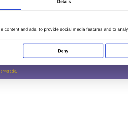
Details
Miljö & Kvalitet
Bohagsflyt
g, packning,
Våra garantier
Lagerflyttn
 Vi erbjuder även
lt!
Frågor & Svar
Pianoflyttn
Lediga jobb
Flygelflytt
 content and ads, to provide social media features and to analys
Bli kund
Kassaskåps
Kontakt
Möbelmont
Deny
serverade.