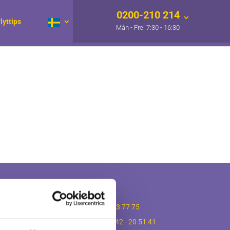
0200-210 214
lyttips
er
Lokalkontor
ttningar
Malmö
-
040 - 43 77 75
ttningar
Helsingborg
-
042 - 20 51 41