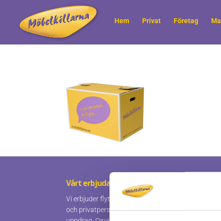
Hem
Privat
Företag
Ma
Vårt erbjudande
Vi erbjuder flyttningar och tillhörande tjänster åt 
och privatpersoner som kräver ett prisvärt och prof
uppdrag. Oavsett om du vill ha hjälp med hela eller 