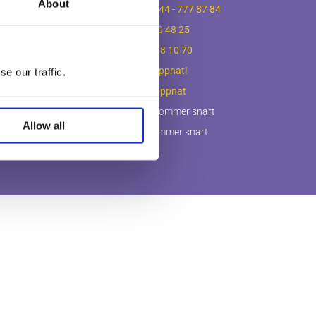
About
tningar
Kristianstad
-
044 - 777 87 84
ingar
Lund
-
046 - 560 48 25
ingar
Ystad
-
0411 - 88 10 70
ningar
Göteborg
-
Nyöppnat!
e our traffic.
flyttningar
Halmstad
-
Nyöppnat
ering
Köpenhamn
- kommer snart
Allow all
Stockholm
- kommer snart