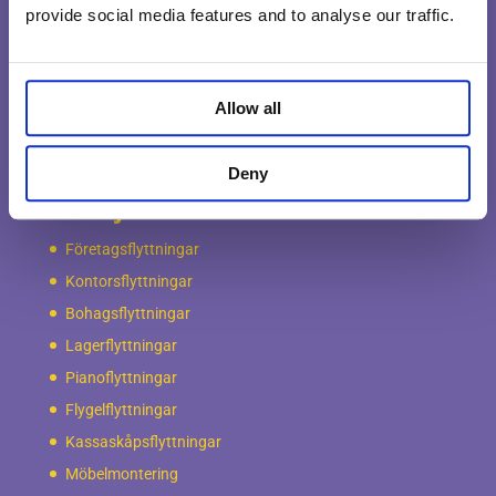
provide social media features and to analyse our traffic.
Frågor & Svar
Lediga jobb
Bli kund
Allow all
Kontakt
Deny
Våra tjänster
Företagsflyttningar
Kontorsflyttningar
Bohagsflyttningar
Lagerflyttningar
Pianoflyttningar
Flygelflyttningar
Kassaskåpsflyttningar
Möbelmontering