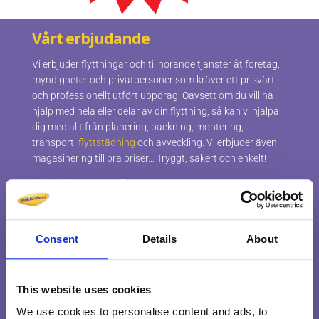
Vårt erbjudande
Vi erbjuder flyttningar och tillhörande tjänster åt företag,
myndigheter och privatpersoner som kräver ett prisvärt
och professionellt utfört uppdrag. Oavsett om du vill ha
hjälp med hela eller delar av din flyttning, så kan vi hjälpa
dig med allt från planering, packning, montering,
transport,
flyttstädning
och avveckling. Vi erbjuder även
magasinering till bra priser… Tryggt, säkert och enkelt!
Vi gör det enkelt att flytta…
Information
Consent
Details
About
Om Möbelkillarna
Villkor & Ansvar
This website uses cookies
Miljö & Kvalitet
We use cookies to personalise content and ads, to
Våra garantier