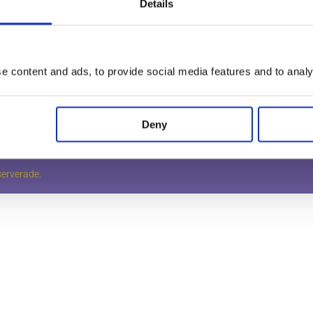
Details
Miljö & Kvalitet
Bohagsflyt
g, packning,
Våra garantier
Lagerflyttn
 Vi erbjuder även
lt!
Frågor & Svar
Pianoflyttn
Lediga jobb
Flygelflytt
 content and ads, to provide social media features and to analys
Bli kund
Kassaskåps
Kontakt
Möbelmont
Deny
serverade.