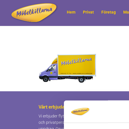
Hem
Privat
Företag
Ma
Vårt erbjudande
Vi erbjuder flyttningar och tillhörande tjänster åt 
och privatpersoner som kräver ett prisvärt och prof
uppdrag. Oavsett om du vill ha hjälp med hela eller 