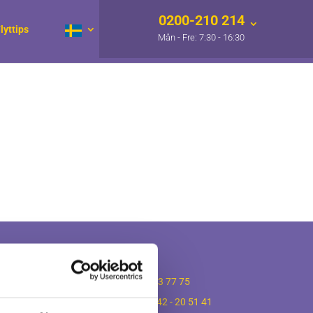
0200-210 214
lyttips
er
Lokalkontor
ttningar
Malmö
-
040 - 43 77 75
ttningar
Helsingborg
-
042 - 20 51 41