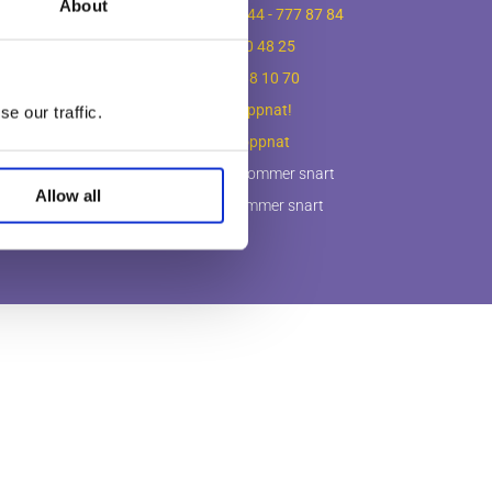
About
tningar
Kristianstad
-
044 - 777 87 84
ingar
Lund
-
046 - 560 48 25
ingar
Ystad
-
0411 - 88 10 70
ningar
Göteborg
-
Nyöppnat!
e our traffic.
flyttningar
Halmstad
-
Nyöppnat
ering
Köpenhamn
- kommer snart
Allow all
Stockholm
- kommer snart