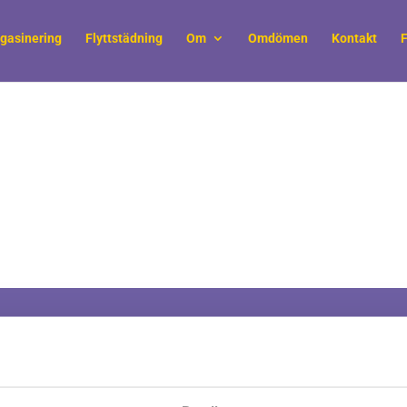
gasinering
Flyttstädning
Om
Omdömen
Kontakt
F
Information
Våra tjänst
företag, myndigheter
Om Möbelkillarna
Företagsfly
essionellt utfört
Villkor & Ansvar
Kontorsfly
delar av din