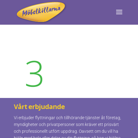
Vårt erbjudande
Vi erbjuder flyttningar och tillhörande tjänster åt företag,
myndigheter och privatpersoner som kräver ett prisvärt
och professionellt utfört uppdrag. Oavsett om du vill ha