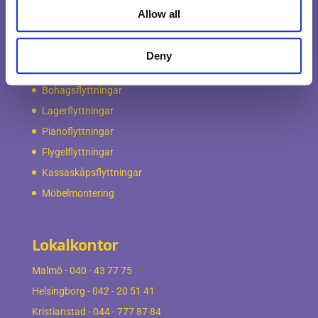
Allow all
Våra tjänster
Företagsflyttningar
Deny
Kontorsflyttningar
Bohagsflyttningar
Lagerflyttningar
Pianoflyttningar
Flygelflyttningar
Kassaskåpsflyttningar
Möbelmontering
Lokalkontor
Malmö
-
040 - 43 77 75
Helsingborg
-
042 - 20 51 41
Kristianstad
-
044 - 777 87 84