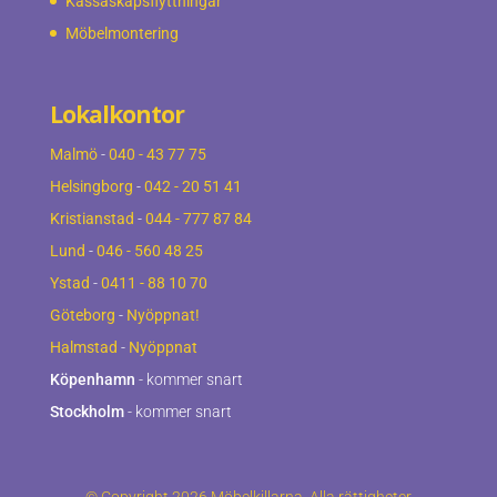
Kassaskåpsflyttningar
Möbelmontering
Lokalkontor
Malmö
-
040 - 43 77 75
Helsingborg
-
042 - 20 51 41
Kristianstad
-
044 - 777 87 84
Lund
-
046 - 560 48 25
Ystad
-
0411 - 88 10 70
Göteborg
-
Nyöppnat!
Halmstad
-
Nyöppnat
Köpenhamn
- kommer snart
Stockholm
- kommer snart
© Copyright 2026 Möbelkillarna. Alla rättigheter