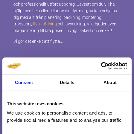
och professionellt utfört uppdrag. Oavsett om du vill ha
hjälp med hela eller delar av din flyttning, så kan vi hjälpa
dig med allt från planering, packning, montering,
transport,
flyttstädning
och avveckling. Vi erbjuder även
magasinering till bra priser… Tryggt, säkert och enkelt!
Vi gör det enkelt att flytta…
Information
Om Möbelkillarna
Villkor & Ansvar
Consent
Details
About
Miljö & Kvalitet
Våra garantier
This website uses cookies
Frågor & Svar
We use cookies to personalise content and ads, to
Lediga jobb
provide social media features and to analyse our traffic.
Bli kund
Kontakt