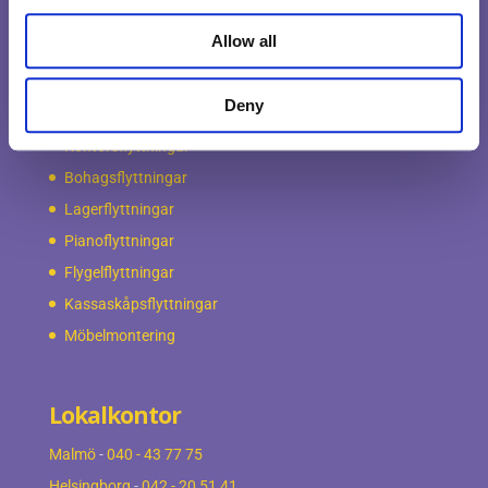
Allow all
Våra tjänster
Deny
Företagsflyttningar
Kontorsflyttningar
Bohagsflyttningar
Lagerflyttningar
Pianoflyttningar
Flygelflyttningar
Kassaskåpsflyttningar
Möbelmontering
Lokalkontor
Malmö
-
040 - 43 77 75
Helsingborg
-
042 - 20 51 41