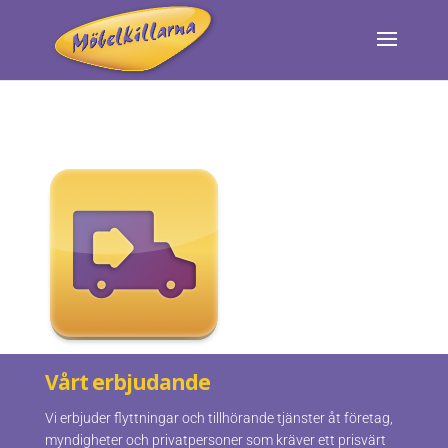
Vårt erbjudande
Vi erbjuder flyttningar och tillhörande tjänster åt företag,
myndigheter och privatpersoner som kräver ett prisvärt