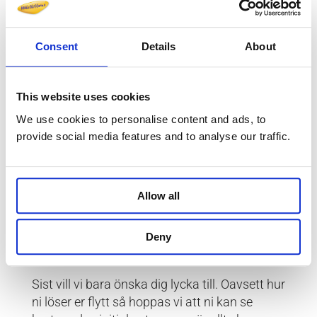
stadskärnan så kan du tacka en brand för att
stadsplaneringen ser ut som den gör. 1619
Consent
Details
About
brann nämligen nästan hela staden ner och
fick byggas om men med ny modern
stadsplanering. Nu får vi hoppas att er flytt
This website uses cookies
blir brand-fri. Men det är alltid bra att
förbereda sig för eventuella problem. På
We use cookies to personalise content and ads, to
provide social media features and to analyse our traffic.
möbelkillarna har vi alla försäkringar på plats
samt förmånliga avbokningsgarantier om
något skulle ske innan flyttdagen. Ta gärna
och läs igenom våra
villkor, garantier och tips
Allow all
för att få en bättre bild av den standard vi
anser ska vara minimum för en flyttfirma.
Deny
Sist men inte minst
Sist vill vi bara önska dig lycka till. Oavsett hur
ni löser er flytt så hoppas vi att ni kan se