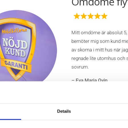
Omdöme fly
Mitt omdöme är absolut 5,
bemöter mig som kund med
av skorna i mitt hus när j
regnade lite utomhus och sä
sovrum.
– Eva Maria Ovin
Se alla omdöme
Details