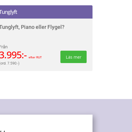
Tunglyft
Tunglyft, Piano eller Flygel?
Från
3.995:-
Läs mer
efter RUT
(ord. 7.590:-)