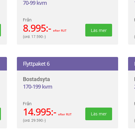
70-99 kvm
Från
8.995:-
Läs mer
efter RUT
(ord. 17.590:-)
Flyttpaket 6
Bostadsyta
170-199 kvm
Från
14.995:-
Läs mer
efter RUT
(ord. 29.590:-)