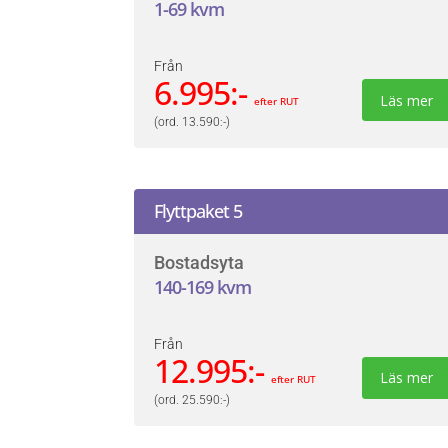
1-69 kvm
Från
6.995:-
Läs mer
efter RUT
(ord. 13.590:-)
Flyttpaket 5
Bostadsyta
140-169 kvm
Från
12.995:-
Läs mer
efter RUT
(ord. 25.590:-)