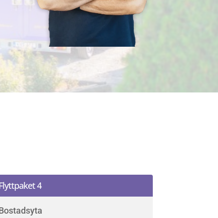
Flyttpaket 4
Bostadsyta