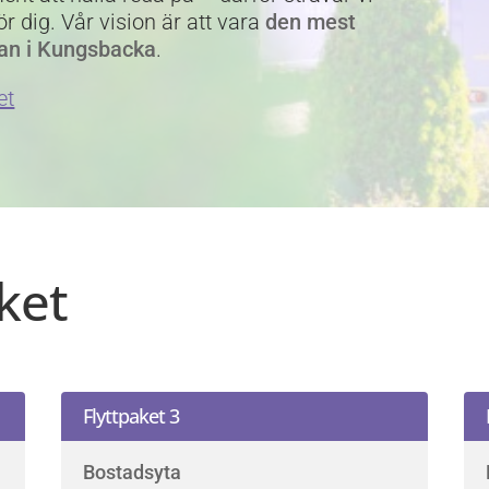
ör dig. Vår vision är att vara
den mest
rman i Kungsbacka
.
et
aket
Flyttpaket 3
Bostadsyta