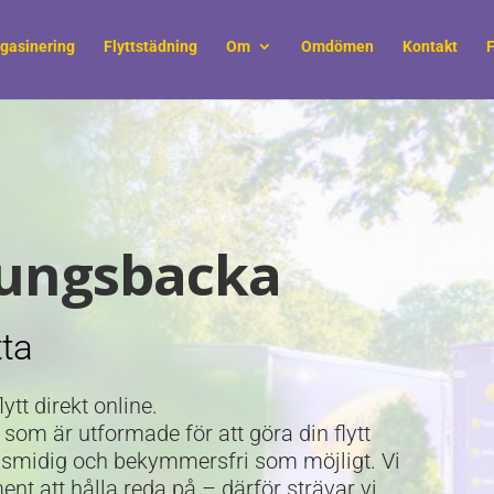
gasinering
Flyttstädning
Om
Omdömen
Kontakt
F
Kungsbacka
tta
ytt direkt online.
 som är utformade för att göra din flytt
smidig och bekymmersfri som möjligt. Vi
nt att hålla reda på – därför strävar vi