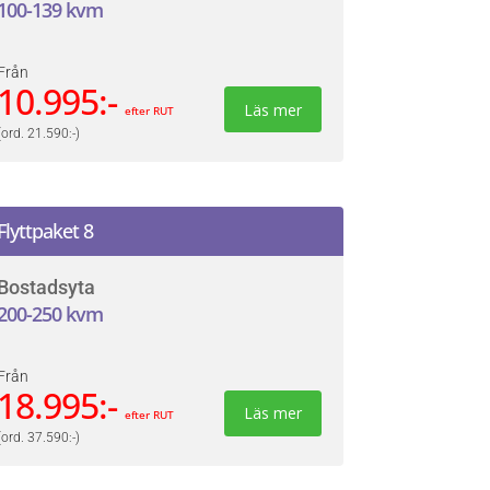
100-139 kvm
Från
10.995:-
Läs mer
efter RUT
(ord. 21.590:-)
Flyttpaket 8
Bostadsyta
200-250 kvm
Från
18.995:-
Läs mer
efter RUT
(ord. 37.590:-)