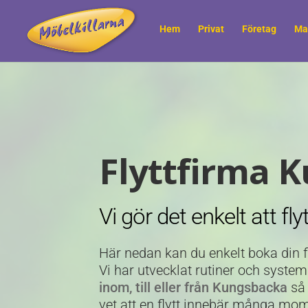
Hem
Privat
Företag
Ma
Flyttfirma 
Vi gör det enkelt att fly
Här nedan kan du enkelt boka din fl
Vi har utvecklat rutiner och system
inom, till eller från Kungsbacka
så 
vet att en flytt innebär många mome