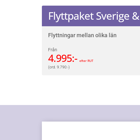
Flyttpaket Sverige
Flyttningar mellan olika län
Från
4.995:-
efter RUT
(ord. 9.790:-)