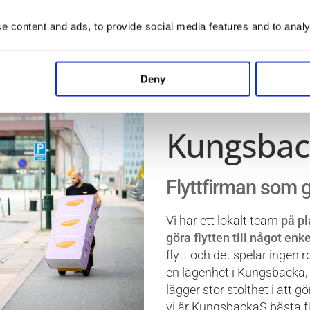
 content and ads, to provide social media features and to analys
Deny
Möbelkill
Kungsbac
Flyttfirman som gö
Vi har ett lokalt team
på pl
göra flytten till något enke
flytt och det spelar ingen r
en lägenhet i Kungsbacka, 
lägger stor stolthet i att g
vi är KungsbackaS bästa fly