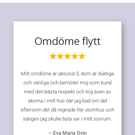
Trevliga och
tillmötesgående
Mitt omdöme är en 5, dom gjorde ett
mycket bra jobb.
Var trevliga och tillmötesgående, inga
problem.
– Eva Maria Ovin