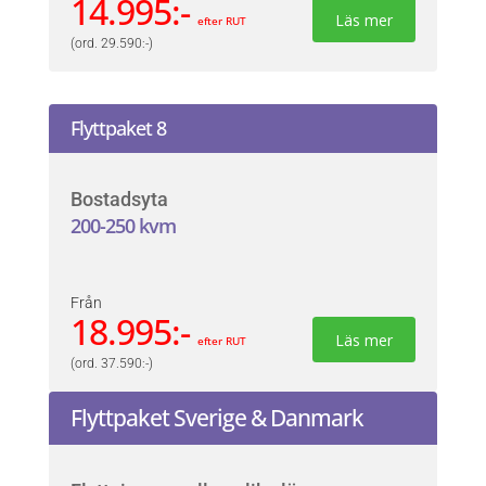
14.995:-
Läs mer
efter RUT
(ord. 29.590:-)
Flyttpaket 8
Bostadsyta
200-250 kvm
Från
18.995:-
Läs mer
efter RUT
(ord. 37.590:-)
Flyttpaket Sverige & Danmark