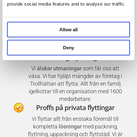
provide social media features and to analyse our traffic.
Vår långa erfarenhet har hjälpt oss att
ta fram fantastiska garantier för din
trygghet
, som är vår högsta prioritet
– Garanterat!
Allow all
Specialister på
Deny
företagsflyttningar
Vi
älskar utmaningar
som får oss att
växa. Vi har hjälpt mängder av företag i
Trollhättan att flytta. Allt från en familj
igelkottar till en organisation med 1600
medarbetare.
Proffs på privata flyttingar
Vi flyttar allt från enstaka föremål till
kompletta
lösningar
med packning,
flyttning, uppackning och flyttstäd. Vi är