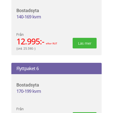
Bostadsyta
140-169 kvm
Från
12.995:-
Läs mer
efter RUT
(ord. 25.590:-)
Flyttpaket 6
Bostadsyta
170-199 kvm
Från