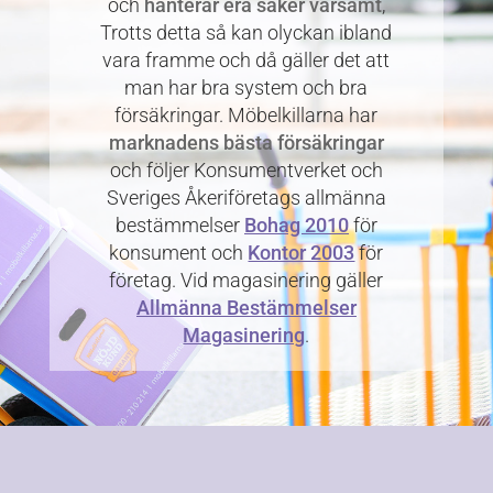
och
hanterar era saker varsamt
,
Trotts detta så kan olyckan ibland
vara framme och då gäller det att
man har bra system och bra
försäkringar. Möbelkillarna har
marknadens bästa försäkringar
och följer Konsumentverket och
Sveriges Åkeriföretags allmänna
bestämmelser
Bohag 2010
för
konsument och
Kontor 2003
för
företag. Vid magasinering gäller
Allmänna Bestämmelser
Magasinering
.