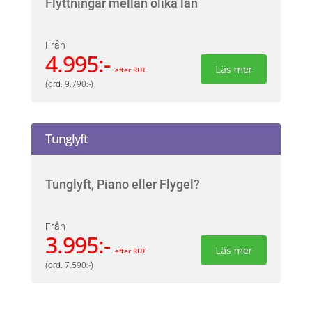
Flyttningar mellan olika län
Från
4.995:-
Läs mer
efter RUT
(ord. 9.790:-)
Tunglyft
Tunglyft, Piano eller Flygel?
Från
3.995:-
Läs mer
efter RUT
(ord. 7.590:-)