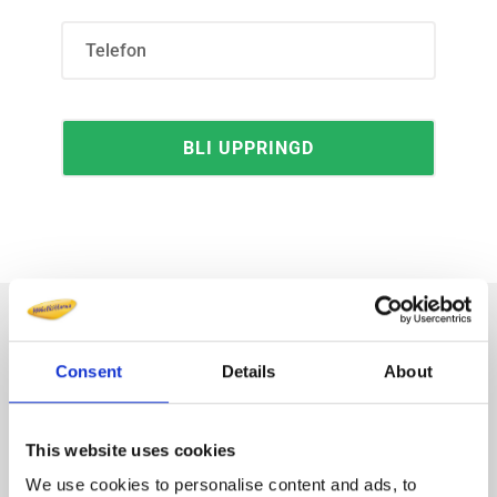
Välj Möbelkillarna som
Consent
Details
About
flyttfirma och du får
This website uses cookies
Marknadens bästa garantier
We use cookies to personalise content and ads, to